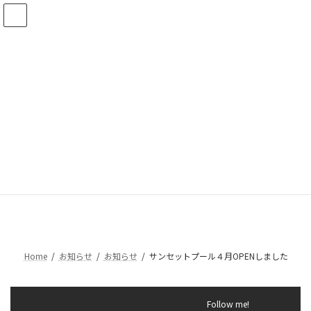
コ
ナ
ン
ビ
テ
ゲ
ン
ー
ツ
シ
へ
ョ
ス
ン
キ
に
ッ
移
プ
動
サンセットプール４月OPENしま
した
Home
お知らせ
お知らせ
サンセットプール４月OPENしました
Follow me!