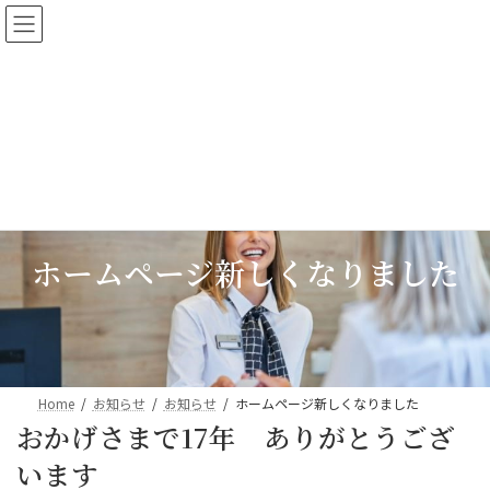
コ
ナ
ン
ビ
テ
ゲ
ン
ー
ツ
シ
へ
ョ
ス
ン
キ
に
ッ
移
プ
動
ホームページ新しくなりました
Home
お知らせ
お知らせ
ホームページ新しくなりました
おかげさまで17年 ありがとうござ
います